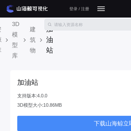
登录 / 注册
3D
加
资
建
模
油
源
筑
型
站
库
物
库
加油站
支持版本:4.0.0
3D模型大小:10.86MB
下载山海鲸立