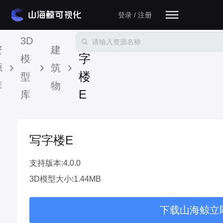
登录 / 注册
写
3D
资
建
字
模
源
筑
楼
型
库
物
E
库
写字楼E
支持版本:4.0.0
3D模型大小:1.44MB
下载山海鲸立