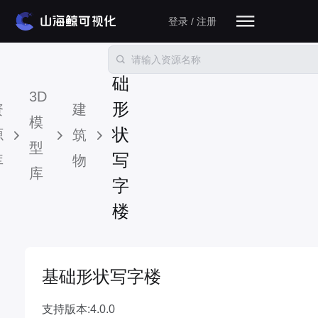
登录 / 注册
基
础
3D
形
资
建
模
状
源
筑
型
写
库
物
库
字
楼
基础形状写字楼
支持版本:4.0.0