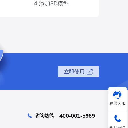
4.添加3D模型
立即使用
在线客服
400-001-5969
咨询热线