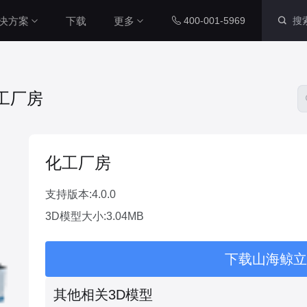
决方案
下载
更多
400-001-5969
智慧社区解决方案
内置组件
配套工具
工厂房
本系统通过数字孪生技术，整合
社区各个系统的数据源，将社区
运维数据、IoT设备数据与三维
图表组件
山海鲸查看器
城市空间数据相结合，对社区周
200+ 主流图表全支持
全免费离线部署环境
围环境以及内部物业管理和社区
化工厂房
党建等进行了统一管理，从而提
智慧工厂解决方案
升了数据维度，实现了更加直
三维孪生
大屏演示APP
本系统通过数字孪生技术，整合
观、更加精细化的社区管理，从
支持版本:4.0.0
工厂各个系统的数据源，将工厂
而能够全面提升社区管理水平本
内置3D渲染引擎
大小屏互动移动端
3D模型大小:3.04MB
内部数据、IOT设备数据与工厂
系统通过数字孪生技术，整合社
三维空间数据相结合，对厂区、
区各个系统的数据源，将社区运
厂房、生产线进行统一管理，提
二维孪生
Blender插件
维数据、IoT设备数据与三维城
下载山海鲸立
升数据维度，实现更加直观、更
市空间数据相结合，对社区周围
科技风园区解决方案
内置地图展示组件
v0.2.0（适用于ble
加精细化的工厂管理，全面提升
环境以及内部物业管理和社区党
高度融合园区多种数据资源，运
工厂管理水平。
建等进行了统一管理，从而提升
其他相关3D模型
用3D技术制作园区三维模型，对
资产库
数据管家
了数据维度，实现了更加直观、