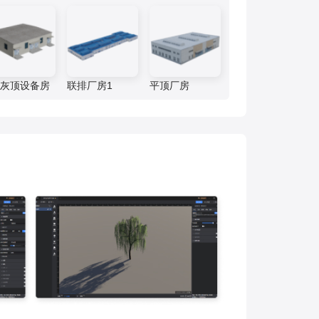
源，将校园运维数据、IOT设备
数据与三维校园空间数据相融
接入和数据处理
模型轻量化处理工具
合，不仅实现了对校园周围环境
和内部设施的统一管理，还让校
智慧街区
园管理更加直观、精细，为学校
本系统通过数字孪生技术，整合
带来更先进、高效的管理方式。
社区各个系统的数据源，将社区
号灰顶设备房
联排厂房1
平顶厂房
运维数据、IoT设备数据与三维
城市空间数据相结合，对社区周
围环境以及内部物业管理和社区
党建等进行了统一管理，从而提
升了数据维度，实现了更加直
观、更加精细化的社区管理，从
而能够全面提升社区管理水平。