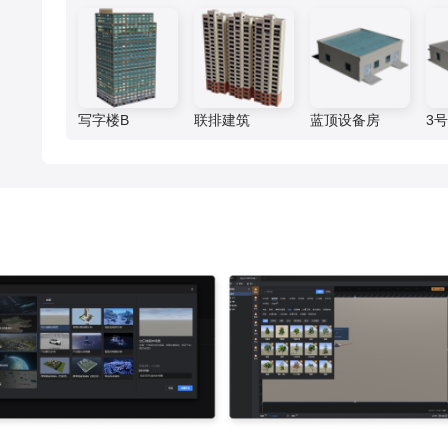
园区产业、资产、基础设施、能
更加精细化的社区管理，从而能
效、安防等领域的关键指标进行
复用已有组件，降低项目成本
零代码轻松完成数据
够全面提升社区管理水平。
综合监测分析，打造智慧园区管
理一张图，实现更加高效科学的
智慧办公园区
园区管理，全面提升园区管理水
此大屏运用了3d室外、折线图、
平。
数据表格等组件展示了智慧办公
写字楼B
联排建筑
蓝顶设备房
3
园区管理的实时情况。人员类别
统计及车辆实时占用率进行分
析。并且通过平均耗电时段及项
目信息分析分析。最终得出此智
慧办公园区可视化。