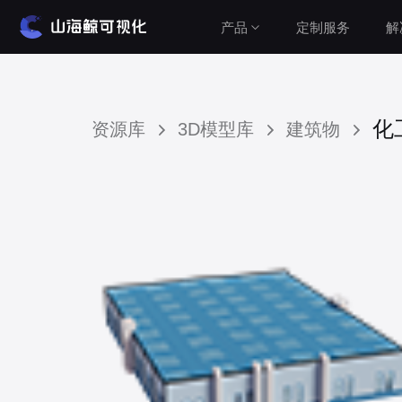
产品
定制服务
解
解决方案
产品介绍
化
资源库
3D模型库
建筑物
山海鲸围绕数据可视化打造了整套产品矩阵，实
建筑与城市
现从3D数字孪生到数据报表，从产品到服务的一
水利水务
站式用户体验。
工业与农业
查看价格
智慧党建
车辆与交通
公有云（在线使用）
设备运维
无需安装，随时随地打开即可使用
Cesium&GIS方案
私有云（软件下载）
数据模型均在本地，安全可控