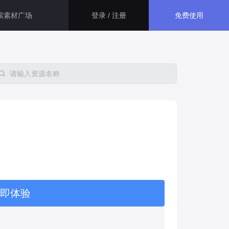
免费使用
登录 / 注册
智慧医院解决方案
生态应用
大屏运用了指标卡、折线图、百
分比图等组件，展示了智慧医院
资源管理和安防的相关信息，最
GISBox
终得出此智慧医院综合管理平
一站式三维 GIS 处理工具
台。
智慧医保解决方案
斑斑低代码
本系统主要面向医保管理部门，
通过数字孪生技术， 将二维数据
完全免费的低代码平台
与三维GIS空间数据相结合，不
仅可以全面接入现有医保的各项
管理数据。
瓦石物联
即体验
智慧校园解决方案
nder3.3及以上版本）
一站式物联网设备数据采集转发平台
通过数字孪生技术，本系统巧妙
地整合了校园内各个系统的数据
轻装3D