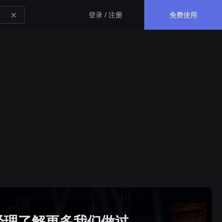
免费使用
登录 / 注册
生态应用
GISBox
一站式三维 GIS 处理工具
斑斑低代码
完全免费的低代码平台
瓦石物联
nder3.3及以上版本）
一站式物联网设备数据采集转发平台
经理了解更多我们做过
轻装3D