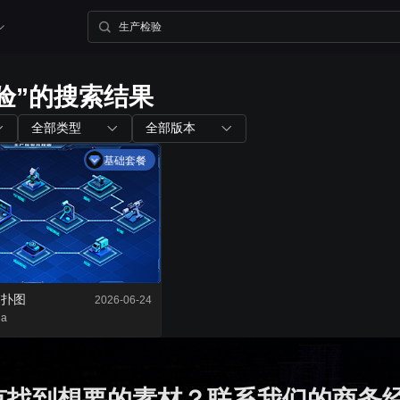
验”的搜索结果
内置组件
配套工具
全部类型
全部版本
基础套餐
图表组件
山海鲸查看器
200+ 主流图表全支持
全免费离线部署环境
三维孪生
大屏演示APP
内置3D渲染引擎
大小屏互动移动端
拓扑图
2026-06-24
da
二维孪生
Blender插件
内置地图展示组件
v0.2.0（适用于ble
有找到想要的素材？联系我们的商务
资产库
数据管家