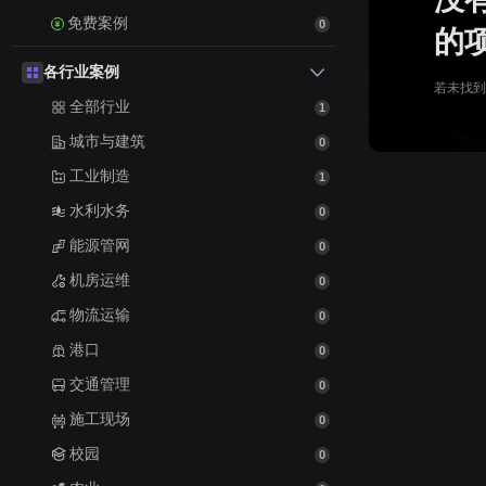
免费案例
0
的
各行业案例
若未找到
全部行业
1
城市与建筑
0
工业制造
1
水利水务
0
能源管网
0
机房运维
0
物流运输
0
港口
0
交通管理
0
施工现场
0
校园
0