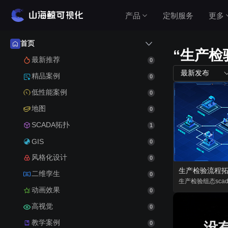
产品
定制服务
更多
首页
“生产检
产品介绍
最新推荐
0
最新发布
精品案例
0
山海鲸围绕数据可视化打造了整套产品矩阵，实
低性能案例
0
现从3D数字孪生到数据报表，从产品到服务的一
站式用户体验。
地图
0
查看价格
SCADA拓扑
1
GIS
0
风格化设计
0
公有云（在线使用）
生产检验流程
二维孪生
0
无需安装，随时随地打开即可使用
生产检验
组态
sca
动画效果
0
高视觉
私有云（软件下载）
0
教学案例
数据模型均在本地，安全可控
没
0