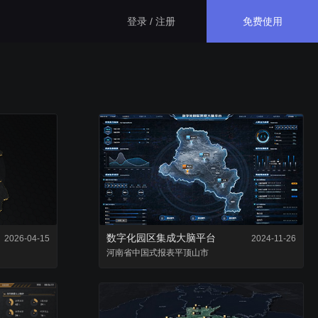
免费使用
登录 / 注册
生态应用
GISBox
一站式三维 GIS 处理工具
斑斑低代码
完全免费的低代码平台
数字化园区集成大脑平台
2026-04-15
2024-11-26
河南省
瓦石物联
中国式报表
平顶山市
nder3.3及以上版本）
一站式物联网设备数据采集转发平台
轻装3D