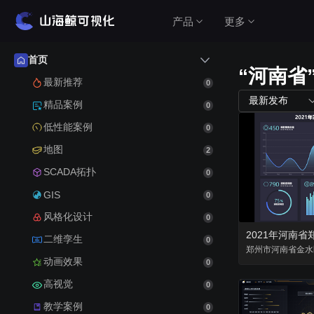
产品
更多
首页
“河南省
产品介绍
最新推荐
0
最新发布
精品案例
0
山海鲸围绕数据可视化打造了整套产品矩阵，实
低性能案例
0
现从3D数字孪生到数据报表，从产品到服务的一
站式用户体验。
地图
2
查看价格
SCADA拓扑
0
GIS
0
风格化设计
0
公有云（在线使用）
二维孪生
0
无需安装，随时随地打开即可使用
郑州市
河南省
金水
动画效果
0
高视觉
私有云（软件下载）
0
教学案例
数据模型均在本地，安全可控
0