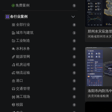
免费案例
5
各行业案例
全部行业
8
郑州水灾应急
城市与建筑
1
河南省
郑州市
水灾
工业制造
0
水利水务
0
能源管网
0
机房运维
0
物流运输
0
港口
0
交通管理
0
洛阳市内防汛
洪涝
河南省
检测
施工现场
0
校园
0