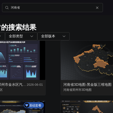
”的搜索结果
内置组件
配套工具
全部类型
全部版本
图表组件
山海鲸查看器
200+ 主流图表全支持
全免费离线部署环境
三维孪生
大屏演示APP
内置3D渲染引擎
大小屏互动移动端
2021年河南省郑州市金水区汽车销售额数据大屏
河南省3D地图-黑金版三维地图
2026-06-01
区
二维孪生
河南省
郑州市
3D地图
Blender插件
内置地图展示组件
v0.2.0（适用于ble
基础套餐
资产库
数据管家