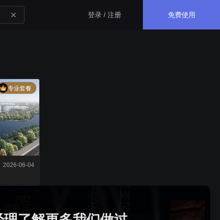
免费使用
登录 / 注册
生态应用
专业套餐
GISBox
一站式三维 GIS 处理工具
斑斑低代码
完全免费的低代码平台
2026-06-04
瓦石物联
nder3.3及以上版本）
一站式物联网设备数据采集转发平台
经理了解更多我们做过
轻装3D