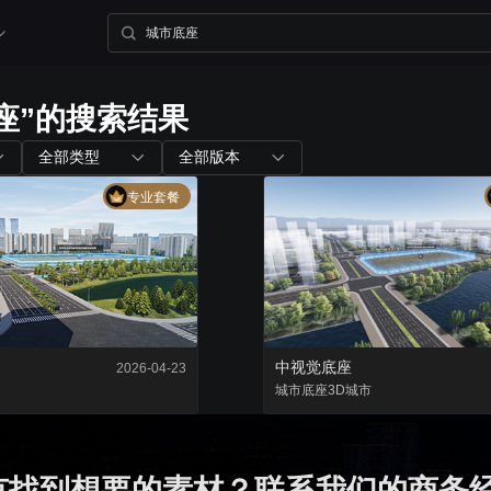
座”的搜索结果
内置组件
配套工具
全部类型
全部版本
专业套餐
图表组件
山海鲸查看器
200+ 主流图表全支持
全免费离线部署环境
三维孪生
大屏演示APP
内置3D渲染引擎
大小屏互动移动端
中视觉底座
2026-04-23
二维孪生
城市底座
3D城市
Blender插件
内置地图展示组件
v0.2.0（适用于ble
有找到想要的素材？联系我们的商务
资产库
数据管家