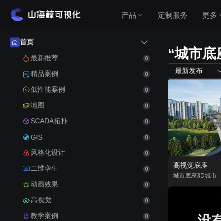
产品
定制服务
更多
首页
“城市底
产品介绍
最新推荐
0
最新发布
精品案例
0
山海鲸围绕数据可视化打造了整套产品矩阵，实
低性能案例
0
现从3D数字孪生到数据报表，从产品到服务的一
站式用户体验。
地图
0
查看价格
SCADA拓扑
0
GIS
0
风格化设计
0
公有云（在线使用）
高视觉底座
二维孪生
0
无需安装，随时随地打开即可使用
城市底座
3D城市
动画效果
0
高视觉
私有云（软件下载）
0
教学案例
数据模型均在本地，安全可控
没
0