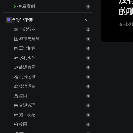
免费案例
0
的
各行业案例
若未找到
全部行业
2
城市与建筑
0
工业制造
0
水利水务
0
能源管网
0
机房运维
0
物流运输
0
港口
0
交通管理
0
施工现场
0
校园
0