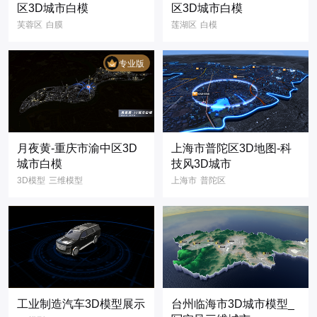
区3D城市白模
区3D城市白模
芙蓉区
白膜
莲湖区
白模
3d模型
智慧城市
3d模型
智慧城市
3D
数字孪生
琥珀红
陕西省
专业版
湖南省
长沙市
西安市
3D
城市白模
3D城市
数字孪生
数据可视化
月夜黄-重庆市渝中区3D
上海市普陀区3D地图-科
城市白模
技风3D城市
3D模型
三维模型
上海市
普陀区
3D可视化
3D地图
3D模型
数字孪生
3D城市
科技风
可视化大屏
重庆市
三维地图
3维地图
渝中区
白膜
省份地图
智慧城市
工业制造汽车3D模型展示
台州临海市3D城市模型_