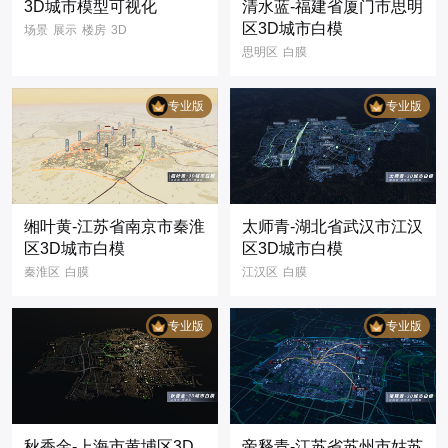
3D城市模型可视化
清水蓝-福建省厦门市思明
区3D城市白模
场景
展示
楼房
3D
思明区
白膜
3D模型
可视化
3d模型
智慧城市
智慧城市
城市管理
数字孪生
省
市
县
数字孪生
专业版
专业版
地图
数据可视化
大屏
信息
GIS
缃叶黄-江苏省南京市秦淮
太师青-湖北省武汉市江汉
区3D城市白模
区3D城市白模
秦淮区
白膜
江汉区
白膜
3d模型
智慧城市
3d模型
智慧城市
省
市
县
数字孪生
3D
数字孪生
专业版
专业版
浙江省
杭州市
秋香金-上海市黄埔区3D
帝释青-江苏省苏州市姑苏