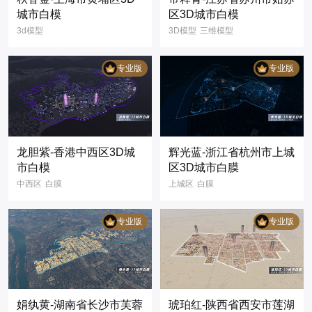
城市白模
区3D城市白模
3d模型
3D模型
三维模型
智慧城市上海市
3D可视化
黄埔区
3D
数字孪生
专业版
专业版
城市白模
3D城市
可视化大屏
江苏省
数字孪生
姑苏区
白膜
数据可视化
智慧城市
城市模型
城市规划
建筑设计
龙胆紫-香港中西区3D城
辉光蓝-浙江省杭州市上城
市白模
区3D城市白膜
中西区
白膜
上城区
白膜
3d模型
智慧城市
3d模型
智慧城市
香港
3d
数字孪生
3D
数字孪生
专业版
专业版
可视化
浙江省
杭州市
娟纨黄-湖南省长沙市芙蓉
琥珀红-陕西省西安市莲湖