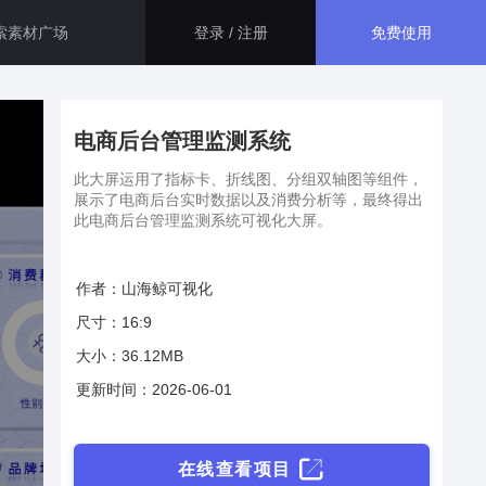
免费使用
登录 / 注册
智慧医院解决方案
生态应用
电商后台管理监测系统
大屏运用了指标卡、折线图、百
分比图等组件，展示了智慧医院
此大屏运用了指标卡、折线图、分组双轴图等组件，
资源管理和安防的相关信息，最
展示了电商后台实时数据以及消费分析等，最终得出
GISBox
终得出此智慧医院综合管理平
此电商后台管理监测系统可视化大屏。
一站式三维 GIS 处理工具
台。
智慧医保解决方案
作者：山海鲸可视化
斑斑低代码
本系统主要面向医保管理部门，
通过数字孪生技术， 将二维数据
尺寸：16:9
完全免费的低代码平台
与三维GIS空间数据相结合，不
大小：36.12MB
仅可以全面接入现有医保的各项
管理数据。
瓦石物联
更新时间：2026-06-01
智慧校园解决方案
nder3.3及以上版本）
一站式物联网设备数据采集转发平台
通过数字孪生技术，本系统巧妙
地整合了校园内各个系统的数据
在线查看项目
轻装3D