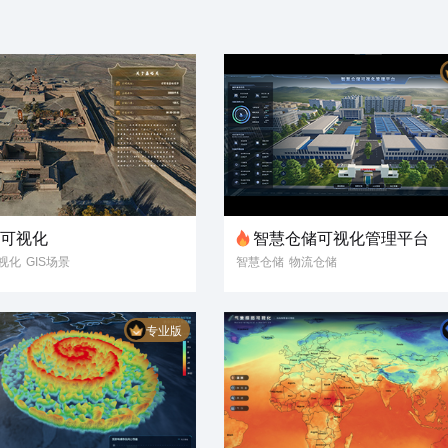
区可视化
智慧仓储可视化管理平台
视化
GIS场景
智慧仓储
物流仓储
模型
数字孪生
智慧仓库
物流仓库
仓储可视化
物流可视化
专业版
智慧仓储可视化管理平台
可视化3D场景
3D可视化
数字孪生
可视化大屏