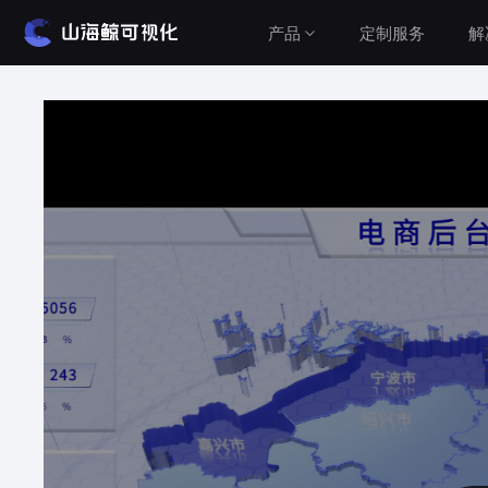
产品
定制服务
解
解决方案
产品介绍
山海鲸围绕数据可视化打造了整套产品矩阵，实
建筑与城市
现从3D数字孪生到数据报表，从产品到服务的一
水利水务
站式用户体验。
工业与农业
查看价格
智慧党建
车辆与交通
公有云（在线使用）
设备运维
无需安装，随时随地打开即可使用
Cesium&GIS方案
私有云（软件下载）
数据模型均在本地，安全可控