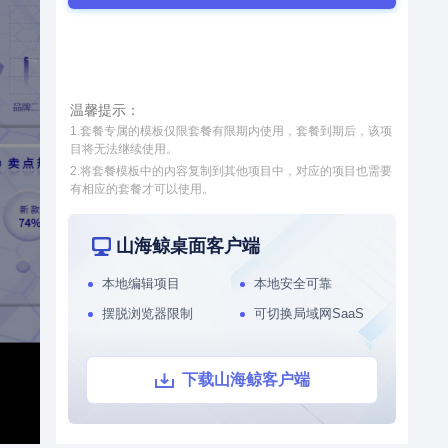
源，将校园运维数据、IOT设备
数据与三维校园空间数据相融
接入和数据处理
模型轻量化处理工具
合，不仅实现了对校园周围环境
和内部设施的统一管理，还让校
智慧街区
园管理更加直观、精细，为学校
本系统通过数字孪生技术，整合
带来更先进、高效的管理方式。
温馨提示：
社区各个系统的数据源，将社区
1.套餐专属的模板仅限套餐有限期内使用，套餐到期后，该项
运维数据、IoT设备数据与三维
目将无法继续使用。
城市空间数据相结合，对社区周
2.将套餐模板中的内容复制到其他项目中，对应的项目也需要
围环境以及内部物业管理和社区
有相应的套餐才可以使用。
党建等进行了统一管理，从而提
升了数据维度，实现了更加直
观、更加精细化的社区管理，从
山海鲸桌面客户端
而能够全面提升社区管理水平。
本地编辑项目
本地安全可靠
摆脱浏览器限制
可切换局域网SaaS
下载山海鲸客户端