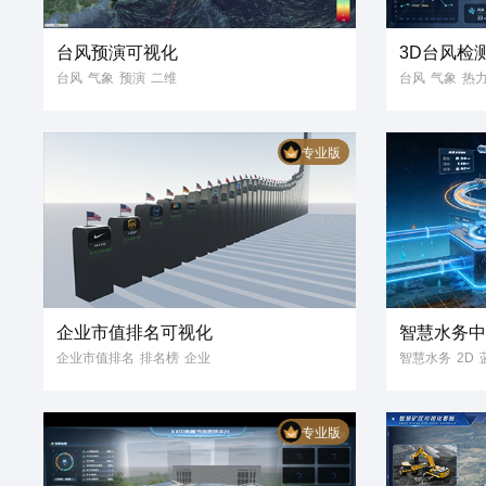
台风预演可视化
3D台风检
台风
气象
预演
二维
台风
气象
热
气象预警
天气
3D可视化
三
专业版
三维地图
企业市值排名可视化
智慧水务
企业市值排名
排名榜
企业
智慧水务
2D
公司
市值
数字孪生
3D
二维主元素
三维模型
3D模型
3D可视化
专业版