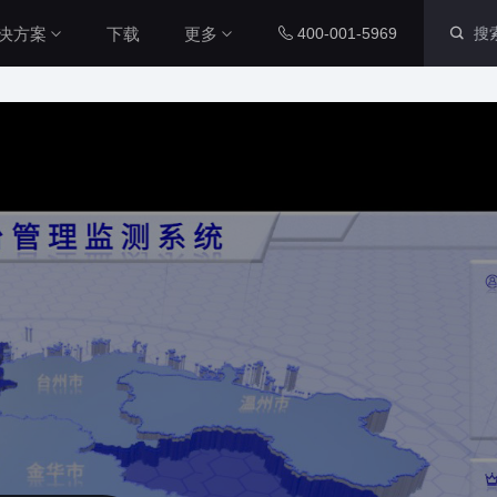
决方案
下载
更多
400-001-5969
智慧社区解决方案
内置组件
配套工具
本系统通过数字孪生技术，整合
社区各个系统的数据源，将社区
运维数据、IoT设备数据与三维
图表组件
山海鲸查看器
城市空间数据相结合，对社区周
200+ 主流图表全支持
全免费离线部署环境
围环境以及内部物业管理和社区
党建等进行了统一管理，从而提
智慧工厂解决方案
升了数据维度，实现了更加直
三维孪生
大屏演示APP
本系统通过数字孪生技术，整合
观、更加精细化的社区管理，从
工厂各个系统的数据源，将工厂
而能够全面提升社区管理水平本
内置3D渲染引擎
大小屏互动移动端
内部数据、IOT设备数据与工厂
系统通过数字孪生技术，整合社
三维空间数据相结合，对厂区、
区各个系统的数据源，将社区运
厂房、生产线进行统一管理，提
二维孪生
Blender插件
维数据、IoT设备数据与三维城
升数据维度，实现更加直观、更
市空间数据相结合，对社区周围
科技风园区解决方案
内置地图展示组件
v0.2.0（适用于ble
加精细化的工厂管理，全面提升
环境以及内部物业管理和社区党
高度融合园区多种数据资源，运
工厂管理水平。
建等进行了统一管理，从而提升
用3D技术制作园区三维模型，对
资产库
数据管家
了数据维度，实现了更加直观、