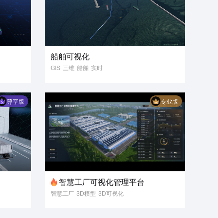
船舶可视化
GIS
三维
船舶
实时
数字孪生
数据可视化
智慧港口
数字航运
尊享版
专业版
智慧工厂可视化管理平台
智慧工厂
3D模型
3D可视化
数据可视化
数字孪生
智慧工业
3D工业设备