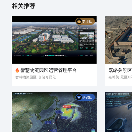
相关推荐
专业版
智慧物流园区运营管理平台
嘉峪关景
智慧物流园区
仓储可视化
嘉峪关
景区可
园区运营看板
仓储数据报表
名胜古迹
3D
库区监控管理
物流数字化
数据可视化
基础版
数字孪生
智慧物流
智慧园区
智慧仓储
3D模型
三维建模
3D可视化