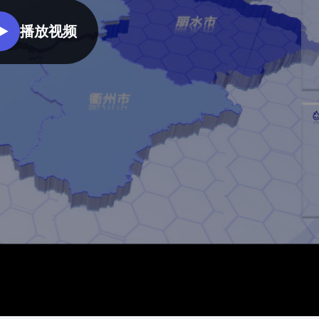
园区产业、资产、基础设施、能
更加精细化的社区管理，从而能
效、安防等领域的关键指标进行
复用已有组件，降低项目成本
零代码轻松完成数据
够全面提升社区管理水平。
播放视频
综合监测分析，打造智慧园区管
理一张图，实现更加高效科学的
智慧办公园区
园区管理，全面提升园区管理水
此大屏运用了3d室外、折线图、
平。
数据表格等组件展示了智慧办公
园区管理的实时情况。人员类别
统计及车辆实时占用率进行分
析。并且通过平均耗电时段及项
目信息分析分析。最终得出此智
慧办公园区可视化。