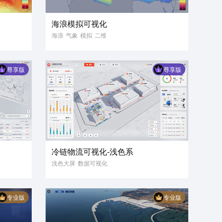
海浪模拟可视化
海浪
气象
模拟
二维
数字孪生
数据可视化
尊享版
尊享版
冷链物流可视化-浅色系
浅色大屏
数据可视化
冷链物流
冷链园区
3D可视化
数据大屏
专业版
专业版