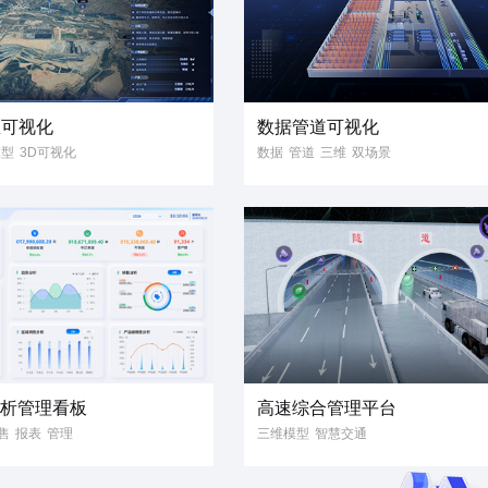
区可视化
数据管道可视化
模型
3D可视化
数据
管道
三维
双场景
化大屏
昼夜切换
科技风
写实风
矿场
作业
分析管理看板
高速综合管理平台
售
报表
管理
三维模型
智慧交通
智慧水高速
数字孪生
数据可视化
3D可视化