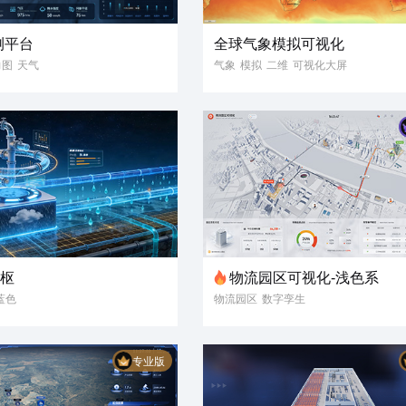
测平台
全球气象模拟可视化
力图
天气
气象
模拟
二维
可视化大屏
监测
气象数据
维渲染
3D地图
中枢
物流园区可视化-浅色系
蓝色
物流园区
数字孪生
物流管理
路线导航
浅色大屏
3D可视化
专业版
数据可视化
智慧园区