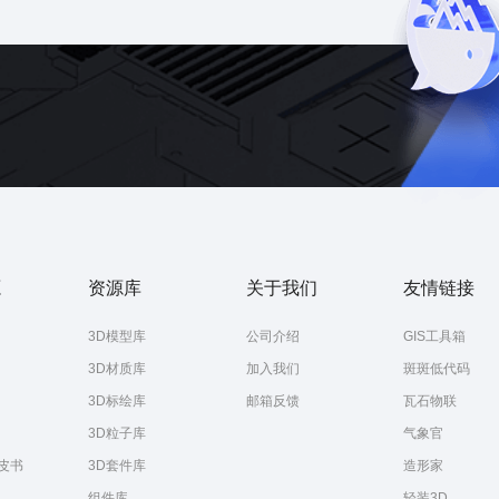
智慧服务区
3D模型
智慧隧道
智慧桥梁
三维地图
源
资源库
关于我们
友情链接
3D模型库
公司介绍
GIS工具箱
3D材质库
加入我们
斑斑低代码
3D标绘库
邮箱反馈
瓦石物联
3D粒子库
气象官
皮书
3D套件库
造形家
组件库
轻装3D