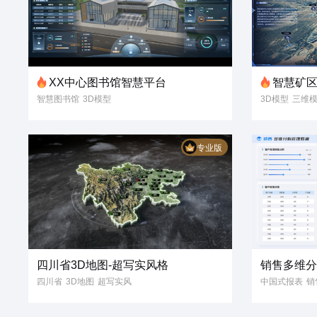
XX中心图书馆智慧平台
智慧矿
智慧图书馆
3D模型
3D模型
三维
数字孪生
可视
智慧矿区
煤矿
专业版
煤矿作业
煤场
施工现场
四川省3D地图-超写实风格
销售多维
四川省
3D地图
超写实风
中国式报表
销
客户
信息