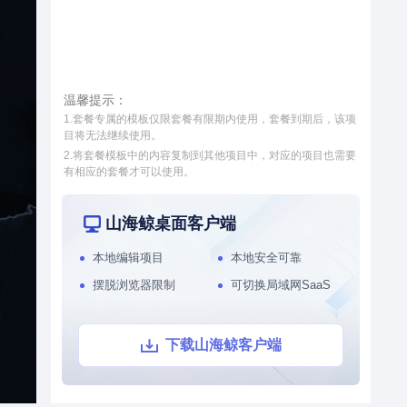
源，将校园运维数据、IOT设备
数据与三维校园空间数据相融
接入和数据处理
模型轻量化处理工具
合，不仅实现了对校园周围环境
和内部设施的统一管理，还让校
智慧街区
园管理更加直观、精细，为学校
本系统通过数字孪生技术，整合
带来更先进、高效的管理方式。
温馨提示：
社区各个系统的数据源，将社区
1.套餐专属的模板仅限套餐有限期内使用，套餐到期后，该项
运维数据、IoT设备数据与三维
目将无法继续使用。
城市空间数据相结合，对社区周
2.将套餐模板中的内容复制到其他项目中，对应的项目也需要
围环境以及内部物业管理和社区
有相应的套餐才可以使用。
党建等进行了统一管理，从而提
升了数据维度，实现了更加直
观、更加精细化的社区管理，从
山海鲸桌面客户端
而能够全面提升社区管理水平。
本地编辑项目
本地安全可靠
摆脱浏览器限制
可切换局域网SaaS
下载山海鲸客户端