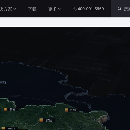
决方案
下载
更多
400-001-5969
智慧社区解决方案
内置组件
配套工具
本系统通过数字孪生技术，整合
社区各个系统的数据源，将社区
运维数据、IoT设备数据与三维
图表组件
山海鲸查看器
城市空间数据相结合，对社区周
200+ 主流图表全支持
全免费离线部署环境
围环境以及内部物业管理和社区
党建等进行了统一管理，从而提
智慧工厂解决方案
升了数据维度，实现了更加直
三维孪生
大屏演示APP
本系统通过数字孪生技术，整合
观、更加精细化的社区管理，从
工厂各个系统的数据源，将工厂
而能够全面提升社区管理水平本
内置3D渲染引擎
大小屏互动移动端
内部数据、IOT设备数据与工厂
系统通过数字孪生技术，整合社
三维空间数据相结合，对厂区、
区各个系统的数据源，将社区运
厂房、生产线进行统一管理，提
二维孪生
Blender插件
维数据、IoT设备数据与三维城
升数据维度，实现更加直观、更
市空间数据相结合，对社区周围
科技风园区解决方案
内置地图展示组件
v0.2.0（适用于ble
加精细化的工厂管理，全面提升
环境以及内部物业管理和社区党
高度融合园区多种数据资源，运
工厂管理水平。
建等进行了统一管理，从而提升
用3D技术制作园区三维模型，对
资产库
数据管家
了数据维度，实现了更加直观、