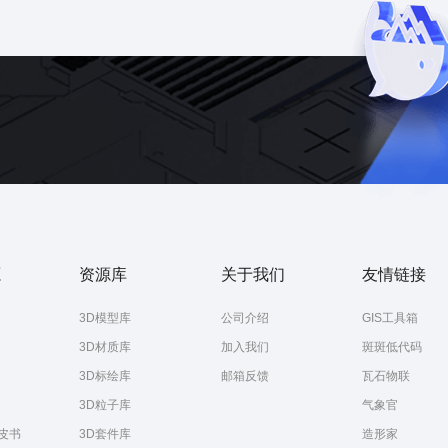
图
省份地图
源
资源库
关于我们
友情链接
3D模型库
公司介绍
GIS工具箱
3D材质库
加入我们
斑斑低代码
3D标绘库
邮箱反馈
瓦石物联
3D粒子库
气象官
皮书
3D套件库
造形家