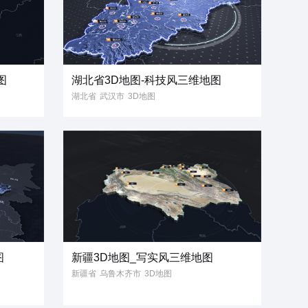
图
湖北省3D地图-科技风三维地图
湖北省
武汉市
3D地图
3D模型
科技风
三维地图
立体地图
3维地图
省份地图
图
新疆3D地图_写实风三维地图
新疆省
乌鲁木齐市
3D地图
3D模型
写实风
省份地图