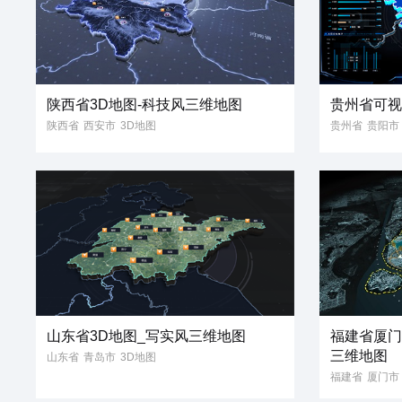
陕西省3D地图-科技风三维地图
贵州省可
陕西省
西安市
3D地图
贵州省
贵阳市
3D模型
科技风
三维地图
3D地图
3D模
立体地图
3维地图
省份地图
省份地图
数据
数据
数据可视
大屏
3D可视
山东省3D地图_写实风三维地图
福建省厦门
三维地图
山东省
青岛市
3D地图
福建省
厦门市
3D模型
写实风
省份地图
3D地图
3D模