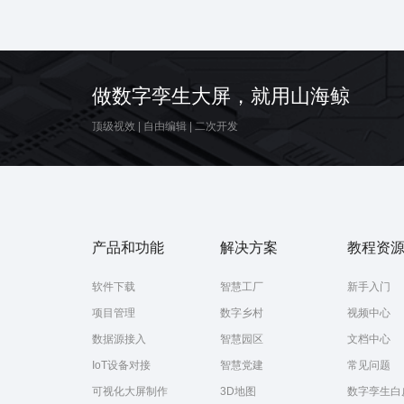
写实风
省份地
做数字孪生大屏，就用山海鲸
顶级视效
|
自由编辑
|
二次开发
产品和功能
解决方案
教程资
软件下载
智慧工厂
新手入门
项目管理
数字乡村
视频中心
数据源接入
智慧园区
文档中心
IoT设备对接
智慧党建
常见问题
可视化大屏制作
3D地图
数字孪生白