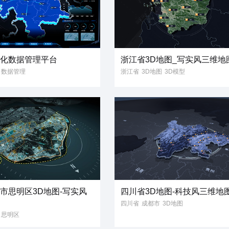
视化数据管理平台
浙江省3D地图_写实风三维地
数据管理
浙江省
3D地图
3D模型
型
写实风
写实风
省份地图
中心
信息
化
2D
可视化
化
智慧城市
市思明区3D地图-写实风
四川省3D地图-科技风三维地
四川省
成都市
3D地图
思明区
3D模型
科技风
地图模型
型
三维地图
三维地图
立体地图
3维地图