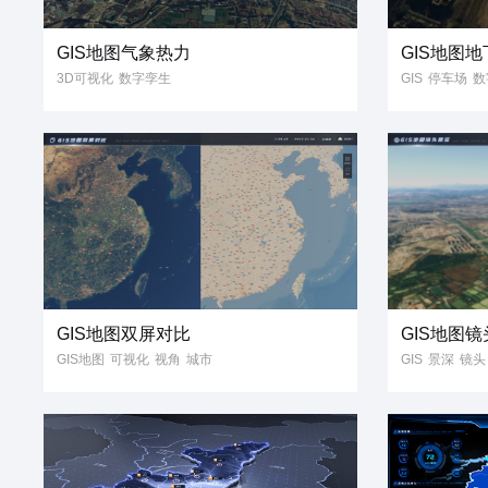
GIS地图气象热力
GIS地图
3D可视化
数字孪生
GIS
停车场
数
可视化大屏
倾斜摄影
GIS
数据可视化
智
热力图
切片
镜头
3D模型
三维
智慧
可视化
GIS地图双屏对比
GIS地图
GIS地图
可视化
视角
城市
GIS
景深
镜头
省
市
区
县
3D
地球