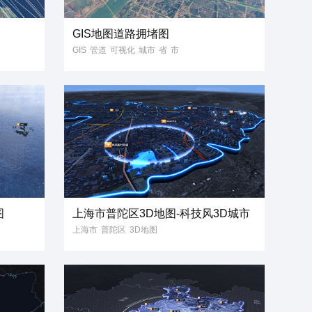
GIS地图道路拥堵图
GIS
管道
可视化
城市
省
市
区
县
数据可视化
GIS地图
GIS地图道路拥堵图
图
上海市普陀区3D地图-科技风3D城市
上海市
普陀区
3D地图
3D模型
3D城市
科技风
三维地图
3维地图
省份地图