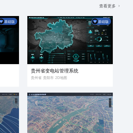
查看更多
基础版
基础版
贵州省变电站管理系统
贵州省
贵阳市
2D地图
二维地图
变电站
变电容量
预告警情况
运维单位
用电量
运维检修资源
省份地图
电力
数字孪生
数据可视化
智慧城市