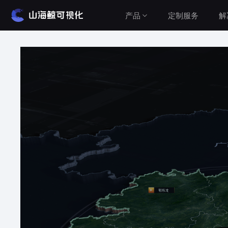
产品
定制服务
解
解决方案
产品介绍
山海鲸围绕数据可视化打造了整套产品矩阵，实
建筑与城市
现从3D数字孪生到数据报表，从产品到服务的一
水利水务
站式用户体验。
工业与农业
查看价格
智慧党建
车辆与交通
公有云（在线使用）
设备运维
无需安装，随时随地打开即可使用
Cesium&GIS方案
私有云（软件下载）
数据模型均在本地，安全可控