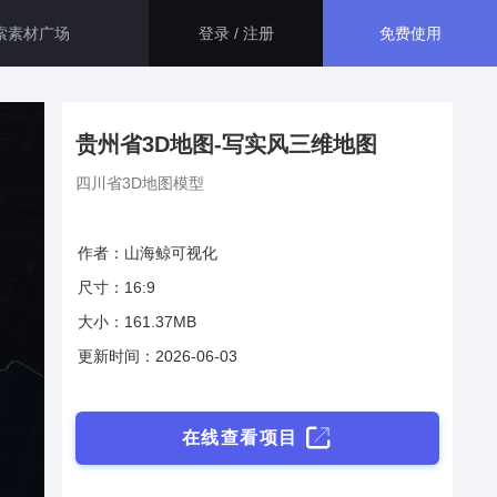
免费使用
登录 / 注册
智慧医院解决方案
生态应用
贵州省3D地图-写实风三维地图
大屏运用了指标卡、折线图、百
分比图等组件，展示了智慧医院
四川省3D地图模型
资源管理和安防的相关信息，最
GISBox
终得出此智慧医院综合管理平
一站式三维 GIS 处理工具
台。
作者：山海鲸可视化
智慧医保解决方案
尺寸：16:9
斑斑低代码
本系统主要面向医保管理部门，
大小：161.37MB
通过数字孪生技术， 将二维数据
完全免费的低代码平台
与三维GIS空间数据相结合，不
更新时间：2026-06-03
仅可以全面接入现有医保的各项
管理数据。
瓦石物联
智慧校园解决方案
nder3.3及以上版本）
一站式物联网设备数据采集转发平台
在线查看项目
通过数字孪生技术，本系统巧妙
地整合了校园内各个系统的数据
轻装3D