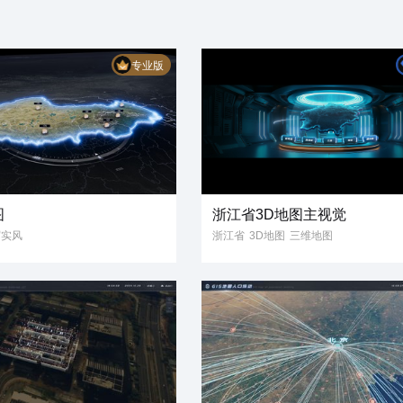
专业版
图
浙江省3D地图主视觉
写实风
浙江省
3D地图
三维地图
3D可视化
大屏主视觉
模板
元素
主视觉
数据可视化
可视化大屏