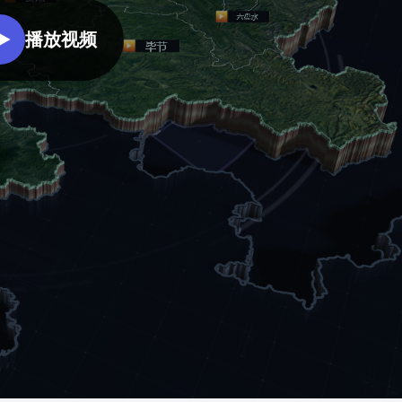
园区产业、资产、基础设施、能
更加精细化的社区管理，从而能
效、安防等领域的关键指标进行
复用已有组件，降低项目成本
零代码轻松完成数据
够全面提升社区管理水平。
播放视频
综合监测分析，打造智慧园区管
理一张图，实现更加高效科学的
智慧办公园区
园区管理，全面提升园区管理水
此大屏运用了3d室外、折线图、
平。
数据表格等组件展示了智慧办公
园区管理的实时情况。人员类别
统计及车辆实时占用率进行分
析。并且通过平均耗电时段及项
目信息分析分析。最终得出此智
慧办公园区可视化。