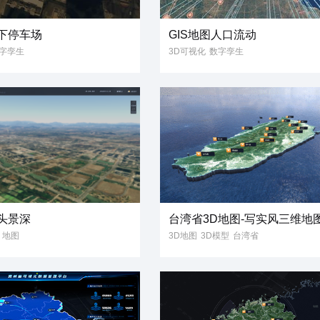
地下停车场
GIS地图人口流动
字孪生
3D可视化
数字孪生
慧城市
3D
可视化大屏
倾斜摄影
GIS
模型
交通
数据
飞线
人口流动
视角
汽车
3D可视化
镜头景深
台湾省3D地图-写实风三维地
地图
3D地图
3D模型
台湾省
写实风
三维地图
立体地图
GIS地图
3维地图