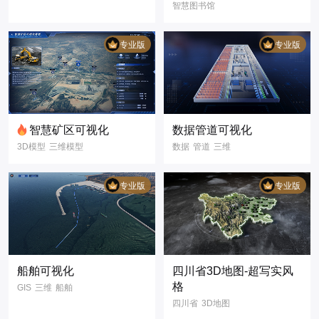
智慧图书馆
数据可视化
3D模型
冷链物流
冷链园区
3D可视化
专业版
专业版
数据大屏
智慧矿区可视化
数据管道可视化
3D模型
三维模型
数据
管道
三维
3D可视化
双场景
昼夜切换
数字孪生
科技风
写实风
专业版
专业版
可视化大屏
智慧矿区
煤矿矿场
煤矿作业
煤场作业
施工现场
船舶可视化
四川省3D地图-超写实风
格
GIS
三维
船舶
四川省
3D地图
实时
数字孪生