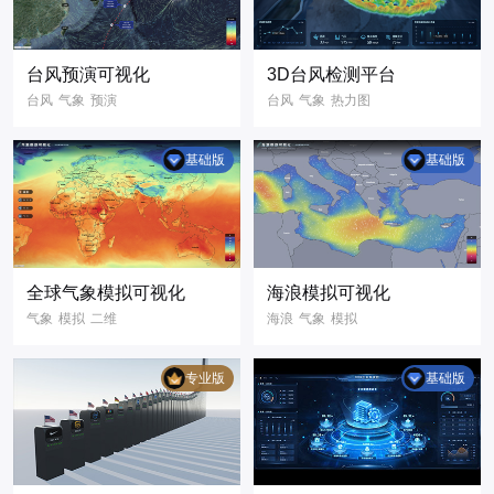
理平台
可视化3D场景
3D可视化
台风预演可视化
3D台风检测平台
数字孪生
台风
气象
预演
台风
气象
热力图
可视化大屏
二维
天气
气象预警
天气监测
基础版
基础版
3D可视化
三维渲染
3D地图
三维地图
全球气象模拟可视化
海浪模拟可视化
气象
模拟
二维
海浪
气象
模拟
可视化大屏
二维
数字孪生
气象数据
数据可视化
专业版
基础版