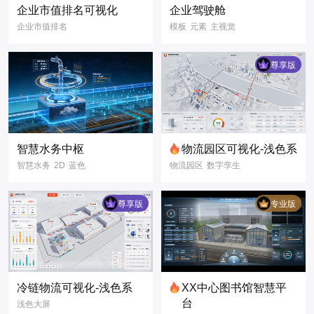
企业市值排名可视化
企业驾驶舱
企业市值排名
模板
元素
主视觉
排名榜
企业
公司
销售
数字孪生
市值
数字孪生
3D
数据可视化
尊享版
三维模型
3D模型
3D可视化
智慧水务中枢
物流园区可视化-浅色系
智慧水务
2D
蓝色
物流园区
数字孪生
二维主元素
物流管理
路线导航
浅色大屏
尊享版
专业版
3D可视化
数据可视化
智慧园区
冷链物流可视化-浅色系
XX中心图书馆智慧平
台
浅色大屏