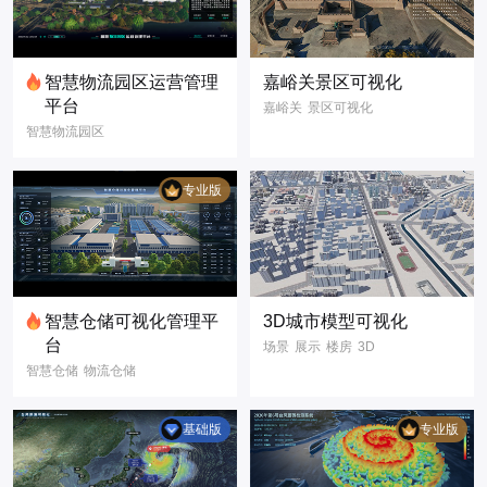
智慧物流园区运营管理
嘉峪关景区可视化
平台
嘉峪关
景区可视化
智慧物流园区
GIS场景
名胜古迹
仓储可视化
3D模型
数字孪生
园区运营看板
数据可视化
专业版
仓储数据报表
库区监控管理
物流数字化
数字孪生
智慧物流
智慧园区
智慧仓储
智慧仓储可视化管理平
3D城市模型可视化
3D模型
三维建模
台
场景
展示
楼房
3D
3D可视化
智慧仓储
物流仓储
3D模型
可视化
智慧仓库
物流仓库
智慧城市
城市管理
仓储可视化
数字孪生
基础版
专业版
物流可视化
数据可视化
大屏
智慧仓储可视化管
信息
GIS