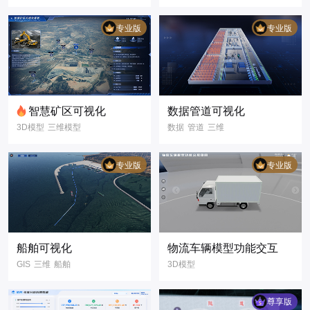
数据可视化
交通
冷链物流
冷链园区
专业版
专业版
3D可视化
数据大屏
智慧矿区可视化
数据管道可视化
3D模型
三维模型
数据
管道
三维
3D可视化
双场景
昼夜切换
数字孪生
科技风
写实风
专业版
专业版
可视化大屏
智慧矿区
煤矿矿场
煤矿作业
煤场作业
施工现场
船舶可视化
物流车辆模型功能交互
GIS
三维
船舶
3D模型
实时
数字孪生
3D工业设备
汽车
数据可视化
制造
工业
车辆
尊享版