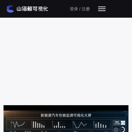
登录 / 注册