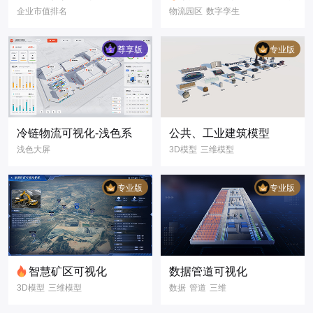
企业市值排名
物流园区
数字孪生
排名榜
企业
公司
物流管理
路线导航
市值
数字孪生
3D
浅色大屏
尊享版
专业版
三维模型
3D模型
3D可视化
3D可视化
数据可视化
智慧园区
冷链物流可视化-浅色系
公共、工业建筑模型
浅色大屏
3D模型
三维模型
数据可视化
建筑
数字孪生
冷链物流
冷链园区
数据可视化
专业版
专业版
3D可视化
智慧城市
数据大屏
智慧矿区可视化
数据管道可视化
3D模型
三维模型
数据
管道
三维
3D可视化
双场景
昼夜切换