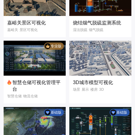
嘉峪关景区可视化
烧结烟气脱硫监测系统
嘉峪关
景区可视化
湿法脱硫
烟气脱硫
GIS场景
名胜古迹
组态
scada
3D模型
数字孪生
专业版
数据可视化
智慧仓储可视化管理平
3D城市模型可视化
台
场景
展示
楼房
3D
智慧仓储
物流仓储
3D模型
可视化
智慧仓库
物流仓库
智慧城市
城市管理
仓储可视化
数字孪生
基础版
基础版
物流可视化
数据可视化
大屏
智慧仓储可视化管
信息
GIS
理平台