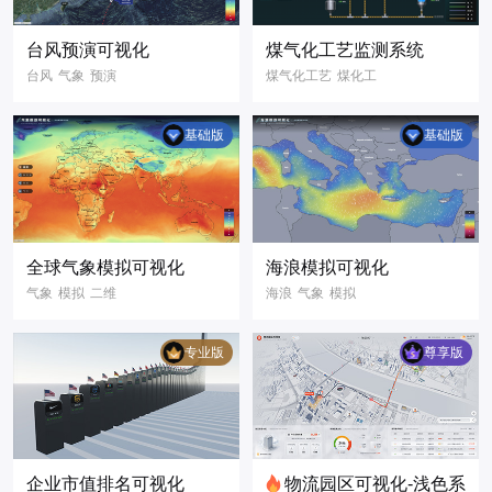
可视化3D场景
3D可视化
台风预演可视化
煤气化工艺监测系统
数字孪生
台风
气象
预演
煤气化工艺
煤化工
可视化大屏
二维
组态
scada
基础版
基础版
全球气象模拟可视化
海浪模拟可视化
气象
模拟
二维
海浪
气象
模拟
可视化大屏
二维
数字孪生
气象数据
数据可视化
专业版
尊享版
企业市值排名可视化
物流园区可视化-浅色系