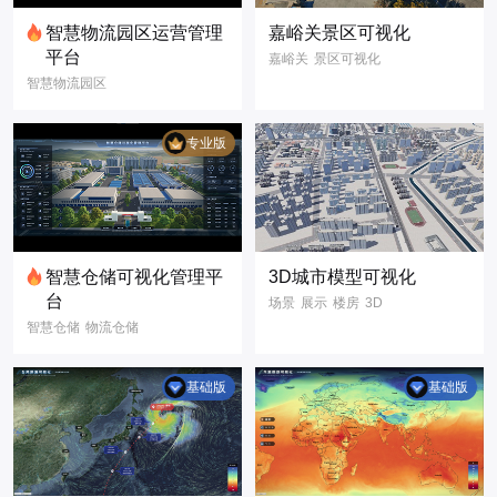
智慧物流园区运营管理
嘉峪关景区可视化
平台
嘉峪关
景区可视化
智慧物流园区
GIS场景
名胜古迹
仓储可视化
3D模型
数字孪生
园区运营看板
数据可视化
专业版
仓储数据报表
库区监控管理
物流数字化
数字孪生
智慧物流
智慧园区
智慧仓储
智慧仓储可视化管理平
3D城市模型可视化
3D模型
三维建模
台
场景
展示
楼房
3D
3D可视化
智慧仓储
物流仓储
3D模型
可视化
智慧仓库
物流仓库
智慧城市
城市管理
仓储可视化
数字孪生
基础版
基础版
物流可视化
数据可视化
大屏
智慧仓储可视化管
信息
GIS
理平台
可视化3D场景