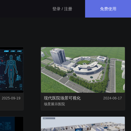
免费使用
登录 / 注册
生态应用
GISBox
一站式三维 GIS 处理工具
斑斑低代码
完全免费的低代码平台
现代医院场景可视化
2025-09-19
2024-06-17
场景
展示
瓦石物联
医院
nder3.3及以上版本）
一站式物联网设备数据采集转发平台
轻装3D