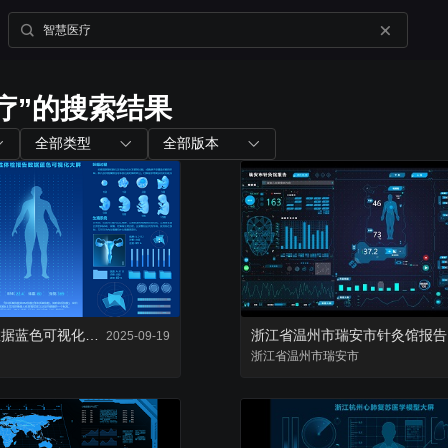
疗”的搜索结果
内置组件
配套工具
全部类型
全部版本
图表组件
山海鲸查看器
200+ 主流图表全支持
全免费离线部署环境
三维孪生
大屏演示APP
内置3D渲染引擎
大小屏互动移动端
女性体检报告数据蓝色可视化大屏
浙江省温州市瑞安市针灸馆报告
2025-09-19
二维孪生
浙江省
温州市
瑞安市
Blender插件
内置地图展示组件
v0.2.0（适用于ble
资产库
数据管家