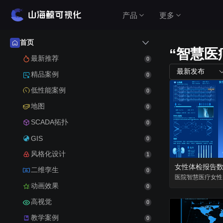
产品
更多
首页
“智慧医
产品介绍
最新推荐
0
最新发布
精品案例
0
山海鲸围绕数据可视化打造了整套产品矩阵，实
低性能案例
0
现从3D数字孪生到数据报表，从产品到服务的一
站式用户体验。
地图
0
查看价格
SCADA拓扑
0
GIS
0
风格化设计
1
公有云（在线使用）
二维孪生
0
无需安装，随时随地打开即可使用
医院
智慧医疗
女性
动画效果
0
高视觉
私有云（软件下载）
0
教学案例
数据模型均在本地，安全可控
0