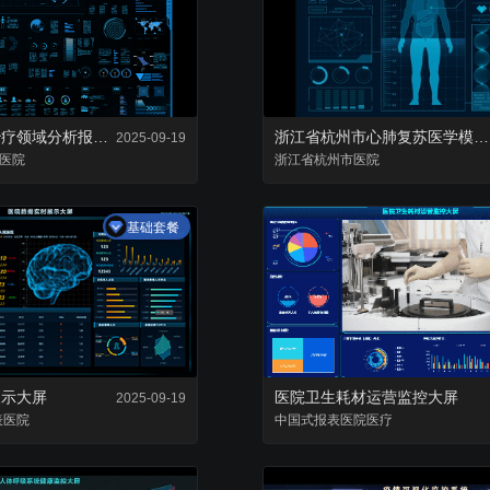
复用已有组件，降低项目成本
零代码轻松完成数据
全球心脑血管治疗领域分析报告大屏
浙江省杭州市心肺复苏医学模型大屏
2025-09-19
医院
浙江省
杭州市
医院
基础套餐
展示大屏
医院卫生耗材运营监控大屏
2025-09-19
表
医院
中国式报表
医院
医疗