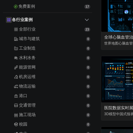
免费案例
17
各行业案例
全部行业
23
城市与建筑
0
世界地图
心脑血管
工业制造
0
水利水务
0
能源管网
0
机房运维
0
物流运输
0
港口
0
交通管理
0
医院数据实时
3D模型
中国式报
施工现场
0
校园
0