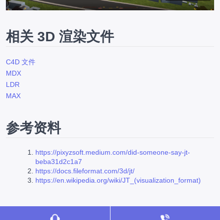
相关 3D 渲染文件
C4D 文件
MDX
LDR
MAX
参考资料
https://pixyzsoft.medium.com/did-someone-say-jt-
beba31d2c1a7
https://docs.fileformat.com/3d/jt/
https://en.wikipedia.org/wiki/JT_(visualization_format)