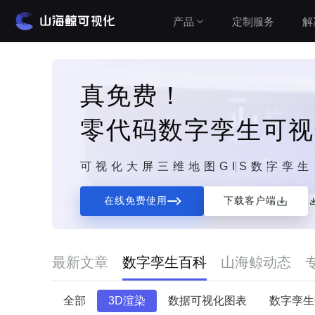
产品
定制服务
解
解决方案
产品介绍
真免费！
山海鲸围绕数据可视化打造了整套产品矩阵，实
零代码数字孪生可视
建筑与城市
现从3D数字孪生到数据报表，从产品到服务的一
水利水务
站式用户体验。
可视化大屏
三维地图
GIS
数字孪生
工业与农业
查看价格
智慧党建
在线免费使用
下载客户端
车辆与交通
公有云（在线使用）
设备运维
无需安装，随时随地打开即可使用
Cesium&GIS方案
最新文章
数字孪生百科
山海鲸动态
私有云（软件下载）
全部
3D渲染
数据可视化图表
数字孪生
数据模型均在本地，安全可控