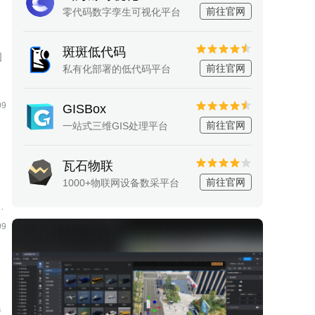
源，将校园运维数据、IOT设备
前往官网
零代码数字孪生可视化平台
数据与三维校园空间数据相融
接入和数据处理
模型轻量化处理工具
合，不仅实现了对校园周围环境
和内部设施的统一管理，还让校
智慧街区
斑斑低代码
图
园管理更加直观、精细，为学校
本系统通过数字孪生技术，整合
前往官网
私有化部署的低代码平台
带来更先进、高效的管理方式。
社区各个系统的数据源，将社区
运维数据、IoT设备数据与三维
09
GISBox
城市空间数据相结合，对社区周
围环境以及内部物业管理和社区
前往官网
一站式三维GIS处理平台
党建等进行了统一管理，从而提
升了数据维度，实现了更加直
瓦石物联
观、更加精细化的社区管理，从
。
而能够全面提升社区管理水平。
前往官网
1000+物联网设备数采平台
09
置