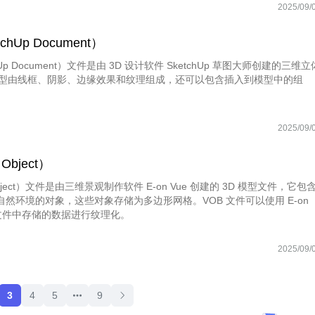
 Revit 项目中插入并修改各类建筑构件，从常见的门、窗、梁、柱到复
2025/09/
专用设备等，极大地提高了建筑设计和建模的效率。
chUp Document）
hUp Document）文件是由 3D 设计软件 SketchUp 草图大师创建的三维立
 模型由线框、阴影、边缘效果和纹理组成，还可以包含插入到模型中的组
2025/09/
Object）
Object）文件是由三维景观制作软件 E-on Vue 创建的 3D 模型文件，它包
然环境的对象，这些对象存储为多边形网格。VOB 文件可以使用 E-on
AT 文件中存储的数据进行纹理化。
2025/09/
3
4
5
9