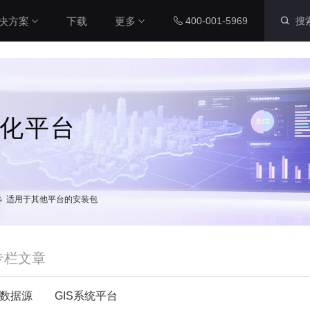
决方案
下载
更多
400-001-5969
智慧社区解决方案
内置组件
配套工具
本系统通过数字孪生技术，整合
社区各个系统的数据源，将社区
化平台
运维数据、IoT设备数据与三维
图表组件
山海鲸查看器
城市空间数据相结合，对社区周
200+ 主流图表全支持
全免费离线部署环境
围环境以及内部物业管理和社区
党建等进行了统一管理，从而提
智慧工厂解决方案
升了数据维度，实现了更加直
三维孪生
大屏演示APP
本系统通过数字孪生技术，整合
观、更加精细化的社区管理，从
适用于其他平台的安装包
工厂各个系统的数据源，将工厂
而能够全面提升社区管理水平本
内置3D渲染引擎
大小屏互动移动端
内部数据、IOT设备数据与工厂
系统通过数字孪生技术，整合社
三维空间数据相结合，对厂区、
区各个系统的数据源，将社区运
厂房、生产线进行统一管理，提
二维孪生
Blender插件
维数据、IoT设备数据与三维城
专栏文章
升数据维度，实现更加直观、更
市空间数据相结合，对社区周围
科技风园区解决方案
内置地图展示组件
v0.2.0（适用于ble
加精细化的工厂管理，全面提升
环境以及内部物业管理和社区党
高度融合园区多种数据资源，运
工厂管理水平。
建等进行了统一管理，从而提升
数据源
GIS系统平台
用3D技术制作园区三维模型，对
资产库
数据管家
了数据维度，实现了更加直观、