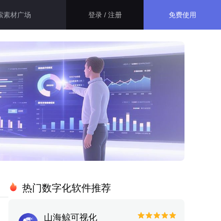
免费使用
登录 / 注册
智慧医院解决方案
生态应用
大屏运用了指标卡、折线图、百
分比图等组件，展示了智慧医院
资源管理和安防的相关信息，最
GISBox
终得出此智慧医院综合管理平
一站式三维 GIS 处理工具
台。
智慧医保解决方案
斑斑低代码
本系统主要面向医保管理部门，
通过数字孪生技术， 将二维数据
完全免费的低代码平台
与三维GIS空间数据相结合，不
仅可以全面接入现有医保的各项
管理数据。
瓦石物联
热门数字化软件推荐
智慧校园解决方案
nder3.3及以上版本）
一站式物联网设备数据采集转发平台
通过数字孪生技术，本系统巧妙
地整合了校园内各个系统的数据
山海鲸可视化
轻装3D