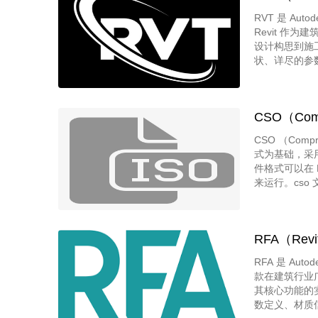
RVT 是 Au
Revit 作
设计构思到施
状、详尽的参
关系、进度计
平台上进行协
CSO（Comp
CSO （Com
式为基础，采
件格式可以在 P
来运行。cso
RFA（Revit
RFA 是 Aut
款在建筑行业广泛应
其核心功能的
数定义、材质