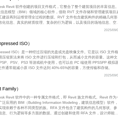
todesk Revit 软件创建的项目文件格式，它整合了整个建筑项目的丰富信息
为建筑信息模型（BIM）领域的核心软件，借助 RVT 文件存储和管理建筑项目
工建设再到运维管理全过程的数据。RVT 文件包含建筑构件的精确几何形
数化信息、真实的材质纹理、复杂的行为逻辑，以及项目的场地信息、空
划、成本数据等。通过 RVT 文件，项目各参与方能够在一个统一的数字
2025/09/
同工作，全面且深入地了解项目情况。
ressed ISO）
pressed ISO）是一种经过压缩的光盘或光盘映像文件。它是以 ISO 文件
用压缩算法来将 ISO 文件进行压缩和打包，从而减小文件的容量。这种文
SP、PSV、PS3 等游戏机中使用，也可以在 PC 端使用 PPSSPP 模拟
 文件通常能减小原 ISO 文件达到 40%-65%的容量，方便传输和存储。
2025/09/
 Family）
odesk Revit 软件中的一种专属文件格式，即 Revit 族文件格式。Revit 作为
用的 BIM（Building Information Modeling，建筑信息模型）软件
实现依赖于各种不同类型的族。RFA 文件包含了建筑构件的几何形状、参
信息、行为逻辑等多方面的数据。通过创建和使用 RFA 文件，设计师能