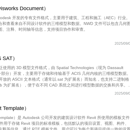
园区产业、资产、基础设施、能
更加精细化的社区管理，从而能
效、安防等领域的关键指标进行
复用已有组件，降低项目成本
零代码轻松完成数据
sworks Document）
够全面提升社区管理水平。
综合监测分析，打造智慧园区管
Autodesk 开发的专有文件格式，主要用于建筑、工程和施工（AEC）行业。
理一张图，实现更加高效科学的
智慧办公园区
合和查看来自不同设计软件的三维模型和数据。NWD 文件可以包含几何
园区管理，全面提升园区管理水
此大屏运用了3d室外、折线图、
图、注释、时间轴等信息，支持项目协作和审查。
平。
数据表格等组件展示了智慧办公
园区管理的实时情况。人员类别
2025/09/
统计及车辆实时占用率进行分
析。并且通过平均耗电时段及项
目信息分析分析。最终得出此智
S SAT）
慧办公园区可视化。
使用的 3D 模型文件格式，由 Spatial Technologies（现为 Dassault
s 的一部分）开发，主要用于存储和传输基于 ACIS 几何内核的三维模型数据
其开放的 ASCII 文本格式（通常以.sat 为扩展名）而知名，也支持二进制格
ab 为扩展名），便于在不同 CAD 系统之间进行模型数据的交换和共享。
包含了模型的几何形状、拓扑结构、材质属性以及可能的用户自定义数据，使
2025/09/
程师能够在各种 3D 应用程序中高效地创建、编辑和可视化复杂的三维对
t Template）
 Template）是 Autodesk 公司开发的建筑设计软件 Revit 所使用的模板文件
文件用于存储 Revit 项目的标准模板，包括默认的项目设置、视图、构件、
注释等信息。通过 RTE 模板文件，用户可以为每个新项目提供一致的设