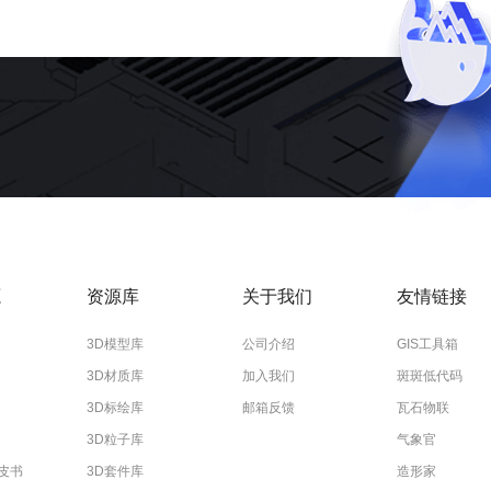
源
资源库
关于我们
友情链接
3D模型库
公司介绍
GIS工具箱
3D材质库
加入我们
斑斑低代码
3D标绘库
邮箱反馈
瓦石物联
3D粒子库
气象官
皮书
3D套件库
造形家