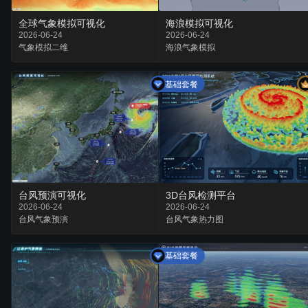
全球气象模拟可视化
海浪模拟可视化
2026-06-24
2026-06-24
气象
模拟
二维
海浪
气象
模拟
基础套餐
台风预演可视化
3D台风检测平台
2026-06-24
2026-06-24
台风
气象
预演
台风
气象
热力图
基础套餐