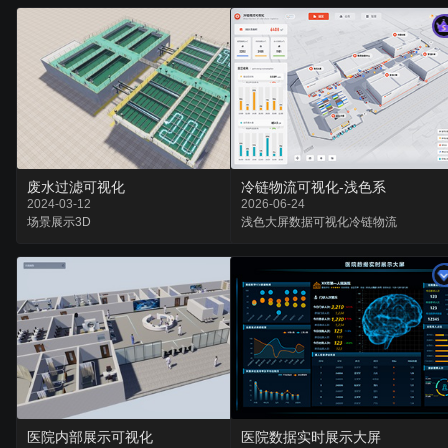
废水过滤可视化
冷链物流可视化-浅色系
2024-03-12
2026-06-24
场景
展示
3D
浅色大屏
数据可视化
冷链物流
医院内部展示可视化
医院数据实时展示大屏