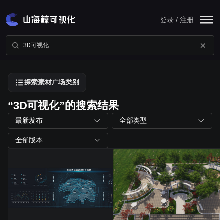
登录 / 注册
探索素材广场类别
“3D可视化”的搜索结果
最新发布
全部类型
全部版本