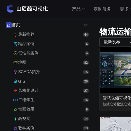
产品
定制服务
更多
首页
物流运
产品介绍
最新推荐
44
最新发布
精品案例
6
山海鲸围绕数据可视化打造了整套产品矩阵，实
低性能案例
4
现从3D数字孪生到数据报表，从产品到服务的一
站式用户体验。
地图
82
查看价格
SCADA拓扑
15
GIS
20
风格化设计
27
公有云（在线使用）
智慧仓储可视
二维孪生
16
无需安装，随时随地打开即可使用
智慧仓储
物流仓储
动画效果
6
高视觉
私有云（软件下载）
14
教学案例
数据模型均在本地，安全可控
13