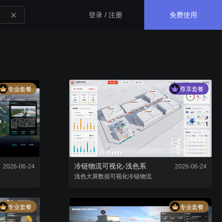
免费使用
登录 / 注册
生态应用
专业套餐
尊享套餐
GISBox
一站式三维 GIS 处理工具
斑斑低代码
完全免费的低代码平台
冷链物流可视化-浅色系
2026-06-24
2026-06-24
浅色大屏
瓦石物联
数据可视化
冷链物流
nder3.3及以上版本）
一站式物联网设备数据采集转发平台
专业套餐
专业套餐
轻装3D