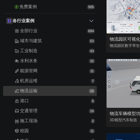
免费案例
505
各行业案例
全部行业
694
物流园区可视化
城市与建筑
53
物流园区
数字孪生
工业制造
43
水利水务
32
能源管网
11
机房运维
7
物流运输
16
港口
5
交通管理
16
物流车辆模型
3D模型
汽车
制造
施工现场
2
校园
11