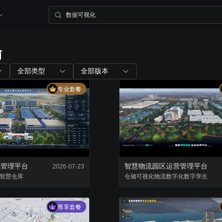
输
内置组件
配套工具
全部类型
全部版本
专业套餐
图表组件
山海鲸查看器
200+ 主流图表全支持
全免费离线部署环境
三维孪生
大屏演示APP
内置3D渲染引擎
大小屏互动移动端
化管理平台
智慧物流园区运营管理平台
2026-07-23
智慧仓库
二维孪生
仓储可视化
物流数字化
Blender插件
数字孪生
内置地图展示组件
v0.2.0（适用于ble
尊享套餐
资产库
数据管家