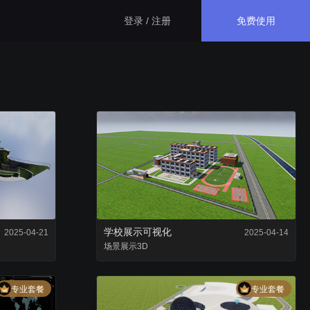
免费使用
登录 / 注册
生态应用
GISBox
一站式三维 GIS 处理工具
斑斑低代码
完全免费的低代码平台
学校展示可视化
2025-04-21
2025-04-14
场景
展示
瓦石物联
3D
nder3.3及以上版本）
一站式物联网设备数据采集转发平台
专业套餐
专业套餐
轻装3D