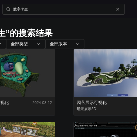
生”的搜索结果
内置组件
配套工具
全部类型
全部版本
图表组件
山海鲸查看器
200+ 主流图表全支持
全免费离线部署环境
三维孪生
大屏演示APP
内置3D渲染引擎
大小屏互动移动端
可视化
园艺展示可视化
2024-03-12
二维孪生
场景
展示
3D
Blender插件
内置地图展示组件
v0.2.0（适用于ble
资产库
数据管家