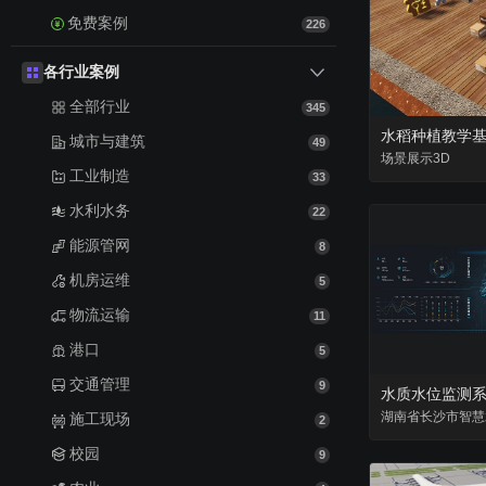
免费案例
226
各行业案例
全部行业
345
水稻种植教学
城市与建筑
49
场景
展示
3D
工业制造
33
水利水务
22
能源管网
8
机房运维
5
物流运输
11
港口
5
交通管理
9
水质水位监测
湖南省
长沙市
智慧
施工现场
2
校园
9