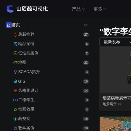
产品
更多
首页
“数字孪
产品介绍
最新推荐
27
最新发布
精品案例
6
山海鲸围绕数据可视化打造了整套产品矩阵，实
低性能案例
2
现从3D数字孪生到数据报表，从产品到服务的一
站式用户体验。
地图
23
查看价格
SCADA拓扑
3
GIS
15
风格化设计
14
公有云（在线使用）
细菌病毒展示
二维孪生
3
无需安装，随时随地打开即可使用
场景
展示
3D
动画效果
4
高视觉
私有云（软件下载）
10
教学案例
数据模型均在本地，安全可控
10