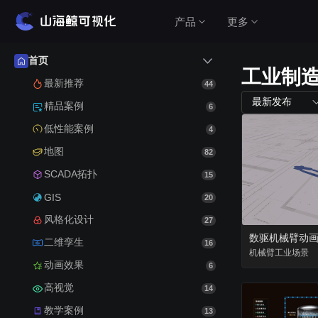
产品
更多
首页
工业制
产品介绍
最新推荐
44
最新发布
精品案例
6
山海鲸围绕数据可视化打造了整套产品矩阵，实
低性能案例
4
现从3D数字孪生到数据报表，从产品到服务的一
站式用户体验。
地图
82
查看价格
SCADA拓扑
15
GIS
20
风格化设计
27
公有云（在线使用）
数驱机械臂动
二维孪生
16
无需安装，随时随地打开即可使用
机械臂
工业
场景
动画效果
6
高视觉
私有云（软件下载）
14
教学案例
数据模型均在本地，安全可控
13