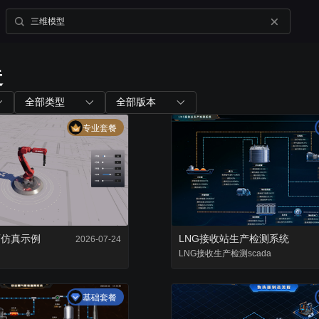
造
内置组件
配套工具
全部类型
全部版本
专业套餐
图表组件
山海鲸查看器
200+ 主流图表全支持
全免费离线部署环境
三维孪生
大屏演示APP
内置3D渲染引擎
大小屏互动移动端
画仿真示例
LNG接收站生产检测系统
2026-07-24
二维孪生
LNG接收
生产检测
Blender插件
scada
内置地图展示组件
v0.2.0（适用于ble
基础套餐
资产库
数据管家