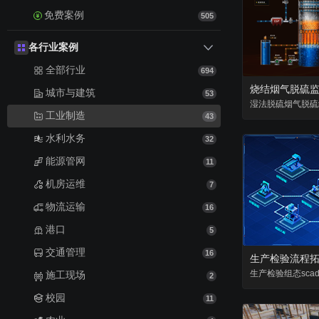
免费案例
505
各行业案例
全部行业
694
烧结烟气脱硫
城市与建筑
53
湿法脱硫
烟气脱硫
工业制造
43
水利水务
32
能源管网
11
机房运维
7
物流运输
16
港口
5
交通管理
16
生产检验流程
生产检验
组态
sca
施工现场
2
校园
11