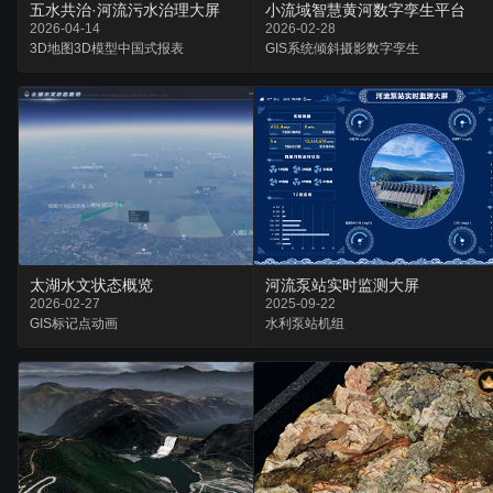
五水共治·河流污水治理大屏
小流域智慧黄河数字孪生平台
2026-04-14
2026-02-28
3D地图
3D模型
中国式报表
GIS系统
倾斜摄影
数字孪生
太湖水文状态概览
河流泵站实时监测大屏
2026-02-27
2025-09-22
GIS
标记点
动画
水利
泵站
机组