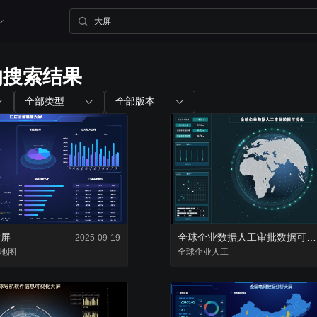
的搜索结果
内置组件
配套工具
全部类型
全部版本
图表组件
山海鲸查看器
200+ 主流图表全支持
全免费离线部署环境
三维孪生
大屏演示APP
内置3D渲染引擎
大小屏互动移动端
大屏
全球企业数据人工审批数据可视化
2025-09-19
地图
二维孪生
全球
企业
人工
Blender插件
内置地图展示组件
v0.2.0（适用于ble
资产库
数据管家