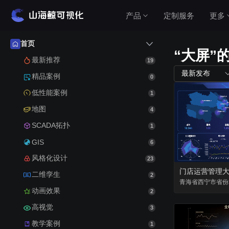
产品
定制服务
更多
首页
“大屏”
产品介绍
最新推荐
19
最新发布
精品案例
0
山海鲸围绕数据可视化打造了整套产品矩阵，实
低性能案例
1
现从3D数字孪生到数据报表，从产品到服务的一
站式用户体验。
地图
4
查看价格
SCADA拓扑
1
GIS
6
风格化设计
23
公有云（在线使用）
门店运营管理
二维孪生
2
无需安装，随时随地打开即可使用
青海省
西宁市
省份
动画效果
2
高视觉
私有云（软件下载）
3
教学案例
数据模型均在本地，安全可控
1