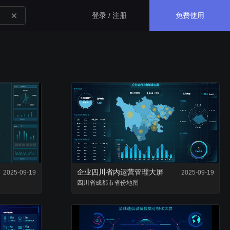
免费使用
登录 / 注册
生态应用
GISBox
一站式三维 GIS 处理工具
斑斑低代码
完全免费的低代码平台
企业四川省内运营管理大屏
2025-09-19
2025-09-19
四川省
瓦石物联
成都市
省份地图
nder3.3及以上版本）
一站式物联网设备数据采集转发平台
轻装3D