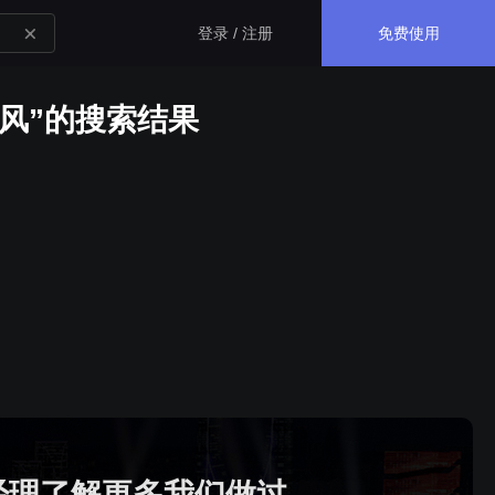
免费使用
登录 / 注册
风”的搜索结果
生态应用
GISBox
一站式三维 GIS 处理工具
斑斑低代码
完全免费的低代码平台
瓦石物联
nder3.3及以上版本）
一站式物联网设备数据采集转发平台
经理了解更多我们做过
轻装3D