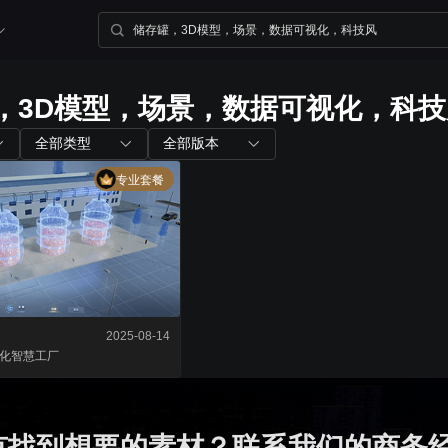
，3D模型，场景，数据可视化，科技
内置组件
配套工具
全部类型
全部版本
专业套餐
图表组件
山海鲸查看器
200+ 主流图表全支持
全免费离线部署环境
三维孪生
大屏演示APP
内置3D渲染引擎
大小屏互动移动端
2025-08-14
化
智慧工厂
二维孪生
Blender插件
内置地图展示组件
v0.2.0（适用于ble
有找到想要的素材？联系我们的商务
资产库
数据管家