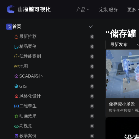
产品
定制服务
更多
首页
“储存罐
产品介绍
最新推荐
0
最新发布
精品案例
0
山海鲸围绕数据可视化打造了整套产品矩阵，实
低性能案例
0
现从3D数字孪生到数据报表，从产品到服务的一
站式用户体验。
地图
0
查看价格
SCADA拓扑
0
GIS
0
风格化设计
0
公有云（在线使用）
储存罐小场景
二维孪生
0
无需安装，随时随地打开即可使用
数字孪生
数据可视
动画效果
0
高视觉
私有云（软件下载）
0
教学案例
数据模型均在本地，安全可控
没
0