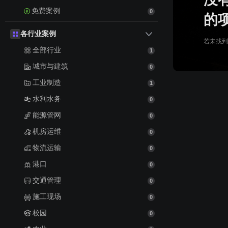
免费案例
0
的
各行业案例
若未找到
全部行业
1
城市与建筑
0
工业制造
1
水利水务
0
能源管网
0
机房运维
0
物流运输
0
港口
0
交通管理
0
施工现场
0
校园
0