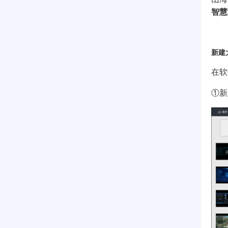
智慧
新建
在软
①新