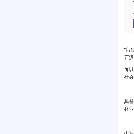
“良
石漠
可以
社会
其基
林业
山海