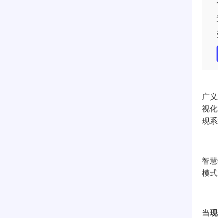
广义
视化
现系
智慧
模式
当
现