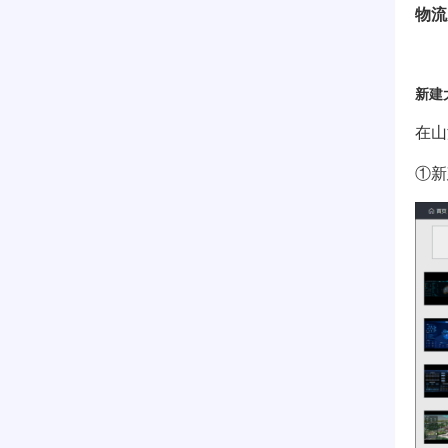
物流
新建
在山
①新