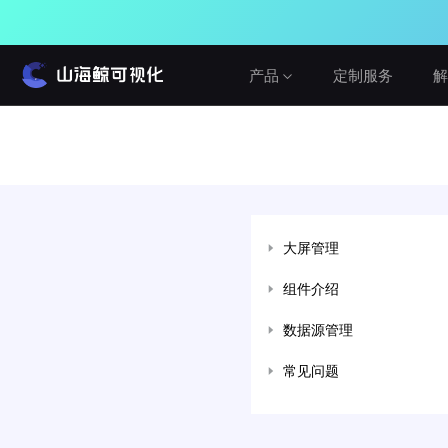
产品
定制服务
解
产品介绍
解决方案
教程与帮助
山海鲸围绕数据可视化打造了整套产品矩
山海鯨可视化提供从功能文档到视频教程
阵，实现从3D数字孪生到数据报表，从产
建筑与城市
的多形式的学习方式，内容涵盖入门教
品到服务的一站式用户体验。
程，二次开发，3D渲染等等软件的各个方
水利水务
大屏管理
面。
查看产品
工业与农业
组件介绍
查看教程
智慧党建
免费
网络公开版
数据源管理
真免费，无论个人或企业，学习或商用
车辆与交通
在线咨询
常见问题
设备运维
私有化部署版
建议反馈
局域网私有化部署，可OEM
Cesium&GIS方案